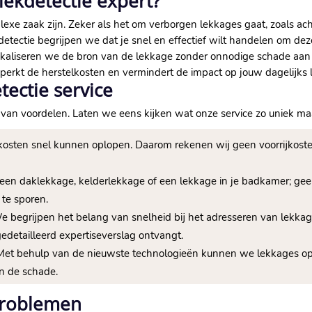
ekdetectie expert?
xe zaak zijn.​ Zeker als het om verborgen lekkages gaat, zoals ach
ekdetectie begrijpen we dat je snel en effectief wilt handelen om d
kaliseren we de bron van de lekkage zonder onnodige schade aan j
rkt de herstelkosten en vermindert de impact op jouw dagelijks le
ectie service
l van voordelen.​ Laten we eens kijken wat onze service zo uniek ma
sten snel kunnen oplopen.​ Daarom rekenen wij geen voorrijkosten.
een daklekkage, kelderlekkage of een lekkage in je badkamer; gee
te sporen.​
 begrijpen het belang van snelheid bij het adresseren van lekka
detailleerd expertiseverslag ontvangt.​
et behulp van de nieuwste technologieën kunnen we lekkages opsp
an de schade.​
problemen