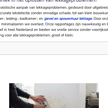
 uniek in het oplossen van lekkageproblemen?
 holistische aanpak van lekkageproblemen, gesteund door uitgebrei
curate lekdetectie zonder onnodige schade, tot aan klein bouwkundi
er-, leiding-, badkamer-, en
gevel en spouwmuur lekkage
.​ Door o
inimaliseren we overlast.​ Onze rapportages zijn nauwkeurig en 
f in heel Nederland en bieden we snelle service zonder voorrijkosten
ng voor alle lekkageproblemen, groot of klein.​