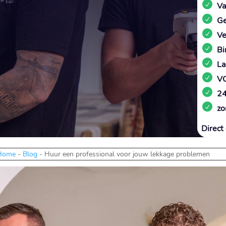
Va
Ge
Ve
Bi
La
VC
24
zo
Direct 
Home
-
Blog
-
Huur een professional voor jouw lekkage problemen