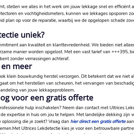
, stellen we alles in het werk om jouw lekkage snel en efficiënt a
detectoren en vochtigheidsmeters, kunnen we lekkages opsporen zo
breid plan op voor de reparatie, waarbij we de opgelopen schade z
ectie uniek?
itment aan kwaliteit en klanttevredenheid.​ We bieden niet alleen
zame manier worden opgelost.​ Met een vast tarief van +++395, bi
e bent zonder verrassingen achteraf.​
l en meer
 klein bouwkundig herstel verzorgen.​ Dit betekent dat we niet al
u gaat om het herstellen van scheuren, het vervangen van beschadig
fhandeling van jouw lekkageprobleem.​
g voor een gratis offerte
professionele hulp inschakelen? Neem dan contact met Ultrices Lek
e expertise in huis om jou te helpen.​ Met landelijke dekking zijn 
de oplossing die je zoekt? Vraag dan
hier direct een gratis offerte
aan 
en.​ Met Ultrices Lekdetectie kies je voor een betrouwbare partn