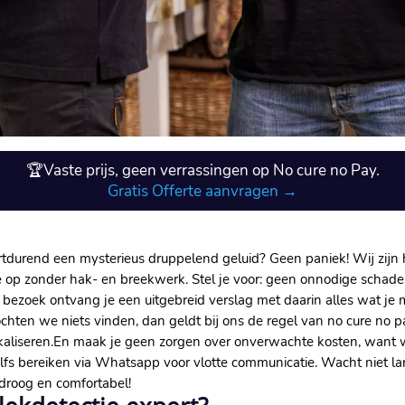
🏆Vaste prijs, geen verrassingen op No cure no Pay.
Gratis Offerte aanvragen →
ortdurend een mysterieus druppelend geluid? Geen paniek! Wij zijn h
 op zonder hak- en breekwerk.​ Stel je voor: geen onnodige schade
bezoek ontvang je een uitgebreid verslag met daarin alles wat je
hten we niets vinden, dan geldt bij ons de regel van no cure no pa
liseren.​ En maak je geen zorgen over onverwachte kosten, want w
elfs bereiken via Whatsapp voor vlotte communicatie.​ Wacht niet la
roog en comfortabel!