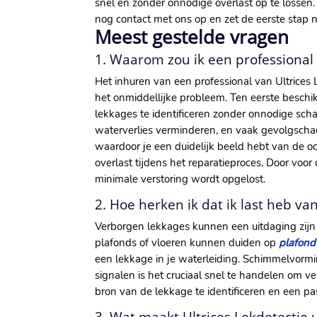
snel en zonder onnodige overlast op te lossen.
nog contact met ons op en zet de eerste stap n
Meest gestelde vragen
1.​ Waarom zou ik een professiona
Het inhuren van een professional van Ultrices
het onmiddellijke probleem.​ Ten eerste besch
lekkages te identificeren zonder onnodige scha
waterverlies verminderen, en vaak gevolgscha
waardoor je een duidelijk beeld hebt van de 
overlast tijdens het reparatieproces.​ Door voo
minimale verstoring wordt opgelost.​
2.​ Hoe herken ik dat ik last heb v
Verborgen lekkages kunnen een uitdaging zijn 
plafonds of vloeren kunnen duiden op
plafond
een lekkage in je waterleiding.​ Schimmelvormin
signalen is het cruciaal snel te handelen om ve
bron van de lekkage te identificeren en een pa