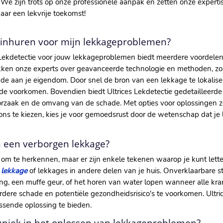
​ We zijn trots op onze professionele aanpak en zetten onze expert
aar een lekvrije toekomst!
l inhuren voor mijn lekkageproblemen?
 Lekdetectie voor jouw lekkageproblemen biedt meerdere voordelen
ikken onze experts over geavanceerde technologie en methoden, zoa
de aan je eigendom.​ Door snel de bron van een lekkage te lokalise
de voorkomen.​ Bovendien biedt Ultrices Lekdetectie gedetailleerd
oorzaak en de omvang van de schade.​ Met opties voor oplossingen
r ons te kiezen, kies je voor gemoedsrust door de wetenschap dat je 
an een verborgen lekkage?
om te herkennen, maar er zijn enkele tekenen waarop je kunt letten
 lekkage
of lekkages in andere delen van je huis.​ Onverklaarbare 
g, een muffe geur, of het horen van water lopen wanneer alle kranen 
rdere schade en potentiële gezondheidsrisico's te voorkomen.​ Ultric
ssende oplossing te bieden.​