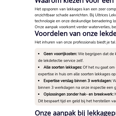
Waarom kiezen voor een l
Het opsporen van lekkages kan een zeer comple
onzichtbaar schade aanrichten.​ Bij Ultrices L
technologie en onze deskundige benadering lo
Onze aanpak voorkomt verder waterverlies, bepe
Voordelen van onze lekdet
Het inhuren van onze professionals biedt je ta
Geen voorrijkosten:
We begrijpen dat de ko
de lekdetectie service zelf.​
Alle soorten lekkages:
Of het nu gaat om 
expertise in huis om alle soorten lekkages op 
Expertise verslag binnen 3 werkdagen:
We
binnen 3 werkdagen na onze inspectie een ge
Oplossingen zonder hak- en breekwerk:
M
Dit bespaart tijd en geld bij het herstellen v
Onze aanpak bij lekkage