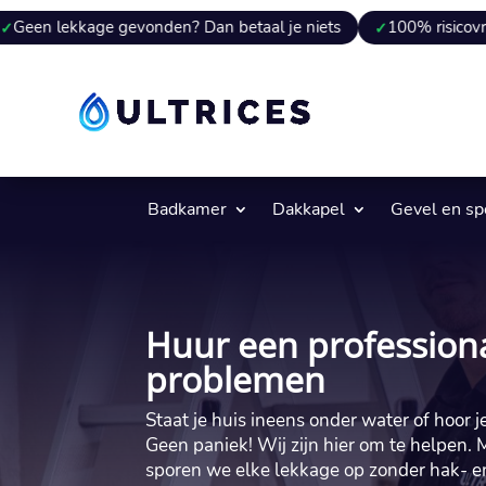
ge gevonden? Dan betaal je niets
100% risicovrij
9 van
Badkamer
Dakkapel
Gevel en s
Huur een professiona
problemen
Staat je huis ineens onder water of hoor
Geen paniek! Wij zijn hier om te helpen.​
sporen we elke lekkage op zonder hak- en