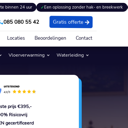
uur
Een oplossing zonder hak- en breekwerk
Expertis
085 080 55 42
Gratis offerte

Locaties
Beoordelingen
Contact
Vloerverwarming
Waterleiding
ste prijs €395,-
0% Risicovrij
N gecertificeerd