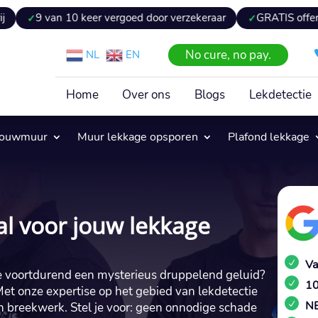
 10 keer vergoed door verzekeraar
GRATIS offerte binnen 24 
No cure, no pay.
NL
EN
Home
Over ons
Blogs
Lekdetectie
pouwmuur
Muur lekkage opsporen
Plafond lekkage
l voor jouw lekkage
Va
 je voortdurend een mysterieus druppelend geluid?
10
 Met onze expertise op het gebied van lekdetectie
NE
 breekwerk.​ Stel je voor: geen onnodige schade