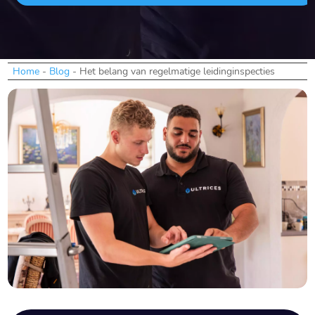
Home
-
Blog
-
Het belang van regelmatige leidinginspecties