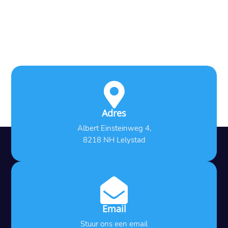

Adres
Albert Einsteinweg 4,
8218 NH Lelystad

Email
Stuur ons een email