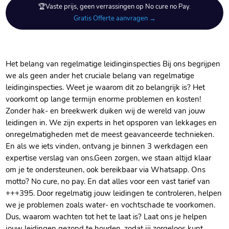
🏆Vaste prijs, geen verrassingen op No cure no Pay.
Gratis Offerte aanvragen →
Het belang van regelmatige leidinginspecties Bij ons begrijpen
we als geen ander het cruciale belang van regelmatige
leidinginspecties.​ Weet je waarom dit zo belangrijk is? Het
voorkomt op lange termijn enorme problemen en kosten!
Zonder hak- en breekwerk duiken wij de wereld van jouw
leidingen in.​ We zijn experts in het opsporen van lekkages en
onregelmatigheden met de meest geavanceerde technieken.​
En als we iets vinden, ontvang je binnen 3 werkdagen een
expertise verslag van ons.​ Geen zorgen, we staan altijd klaar
om je te ondersteunen, ook bereikbaar via Whatsapp.​ Ons
motto? No cure, no pay.​ En dat alles voor een vast tarief van
+++395.​ Door regelmatig jouw leidingen te controleren, helpen
we je problemen zoals water- en vochtschade te voorkomen.​
Dus, waarom wachten tot het te laat is? Laat ons je helpen
jouw leidingen gezond te houden, zodat jij zorgeloos kunt