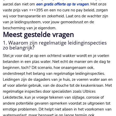
aarzel dan niet om
een gratis offerte op te vragen
.​ Met onze
vaste prijs van +++395 en een no cure no pay beleid, zorgen
wij voor transparantie en zekerheid.​ Laat ons de wachter zijn
van je leidingsysteem, voor jouw gemoedsrust en de
bescherming van je eigendom.​
Meest gestelde vragen
1.​ Waarom zijn regelmatige leidinginspecties
zo belangrijk?
Stel je voor dat je op een ochtend wakker wordt en je voeten
belanden in een plas water.​ Niet echt de manier om de dag te
beginnen, toch? Dit scenario, hoe onaangenaam ook,
onderstreept het belang van regelmatige leidinginspecties.​
Leidingen zijn de slagaders van je huis, ze voeren water aan en
af voor allerlei gebruik, van de douche tot de keukenkraan.​ Met
regelmatige inspecties door specialisten zoals Ultrices
Lekdetectie, kun je vroege tekenen van slijtage, corrosie of
andere potentiële gevaren opmerken voordat ze uitgroeien tot
ernstige problemen.​ Dit helpt niet alleen in het voorkomen van
wateroverlast, maar bespaart je op lange termijn ook