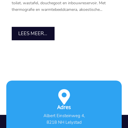
toilet, wastafel, douchegoot en inbouwreservoir.​ Met
thermografie en warmtebeeldcamera, akoestische...
LEES MEER...

Adres
Albert Einsteinweg 4,
8218 NH Lelystad