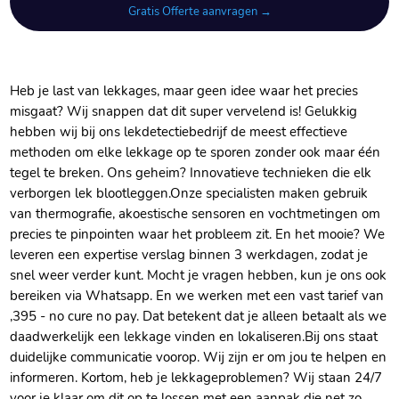
Gratis Offerte aanvragen →
Heb je last van lekkages, maar geen idee waar het precies
misgaat? Wij snappen dat dit super vervelend is! Gelukkig
hebben wij bij ons lekdetectiebedrijf de meest effectieve
methoden om elke lekkage op te sporen zonder ook maar één
tegel te breken.​ Ons geheim? Innovatieve technieken die elk
verborgen lek blootleggen.​ Onze specialisten maken gebruik
van thermografie, akoestische sensoren en vochtmetingen om
precies te pinpointen waar het probleem zit.​ En het mooie? We
leveren een expertise verslag binnen 3 werkdagen, zodat je
snel weer verder kunt.​ Mocht je vragen hebben, kun je ons ook
bereiken via Whatsapp.​ En we werken met een vast tarief van
,395 - no cure no pay.​ Dat betekent dat je alleen betaalt als we
daadwerkelijk een lekkage vinden en lokaliseren.​ Bij ons staat
duidelijke communicatie voorop.​ Wij zijn er om jou te helpen en
informeren.​ Kortom, heb je lekkageproblemen? Wij staan 24/7
voor je klaar om dit op te lossen met een aanpak die net zo