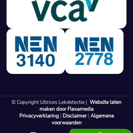
Gratis offerte in 24 uur
M
100% risicovrij
Geen lekkage? Geen betaling.
Vast tarief van € 395,- exc btw.
Rapport binnen 3 werkdagen.
100% RIsicovrij.
Vaak vergoed door verzekeraar.
NEN 3140 gecertificeerd.
Vaste prijs, geen verassingen.
99% Slagingspercentage.
© Copyright Ultrices Lekdetectie |
Website laten
Gratis offerte in 24 uur
maken door Flexamedia
Privacyverklaring
|
Disclaimer
|
Algemene
Bel: 085 080 55 42
voorwaarden