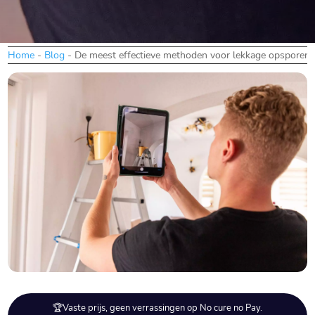
Home
-
Blog
-
De meest effectieve methoden voor lekkage opsporen
🏆Vaste prijs, geen verrassingen op No cure no Pay.