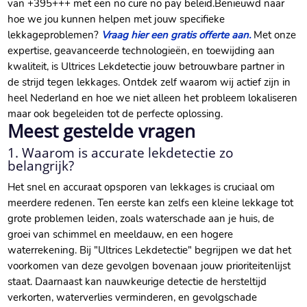
van +395+++ met een no cure no pay beleid.​ Benieuwd naar
hoe we jou kunnen helpen met jouw specifieke
lekkageproblemen?
Vraag hier een gratis offerte aan.​
Met onze
expertise, geavanceerde technologieën, en toewijding aan
kwaliteit, is Ultrices Lekdetectie jouw betrouwbare partner in
de strijd tegen lekkages.​ Ontdek zelf waarom wij actief zijn in
heel Nederland en hoe we niet alleen het probleem lokaliseren
maar ook begeleiden tot de perfecte oplossing.​
Meest gestelde vragen
1.​ Waarom is accurate lekdetectie zo
belangrijk?
Het snel en accuraat opsporen van lekkages is cruciaal om
meerdere redenen.​ Ten eerste kan zelfs een kleine lekkage tot
grote problemen leiden, zoals waterschade aan je huis, de
groei van schimmel en meeldauw, en een hogere
waterrekening.​ Bij "Ultrices Lekdetectie" begrijpen we dat het
voorkomen van deze gevolgen bovenaan jouw prioriteitenlijst
staat.​ Daarnaast kan nauwkeurige detectie de hersteltijd
verkorten, waterverlies verminderen, en gevolgschade