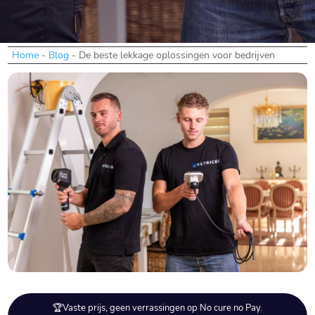
Home
-
Blog
-
De beste lekkage oplossingen voor bedrijven
🏆Vaste prijs, geen verrassingen op No cure no Pay.