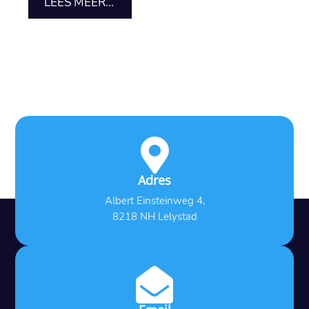
LEES MEER...

Adres
Albert Einsteinweg 4,
8218 NH Lelystad
