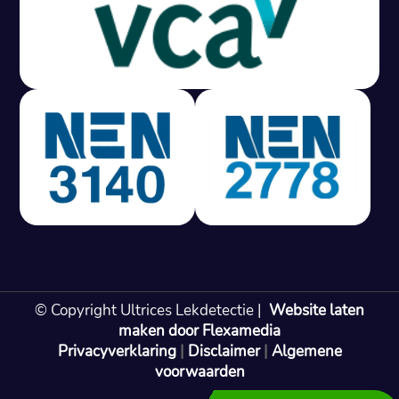
Gratis offerte in 24 uur
M
100% risicovrij
Geen lekkage? Geen betaling.
Vast tarief van € 395,- exc btw.
Rapport binnen 3 werkdagen.
100% RIsicovrij.
Vaak vergoed door verzekeraar.
NEN 3140 gecertificeerd.
Vaste prijs, geen verassingen.
99% Slagingspercentage.
© Copyright Ultrices Lekdetectie |
Website laten
Gratis offerte in 24 uur
maken door Flexamedia
Privacyverklaring
|
Disclaimer
|
Algemene
Bel: 085 080 55 42
voorwaarden