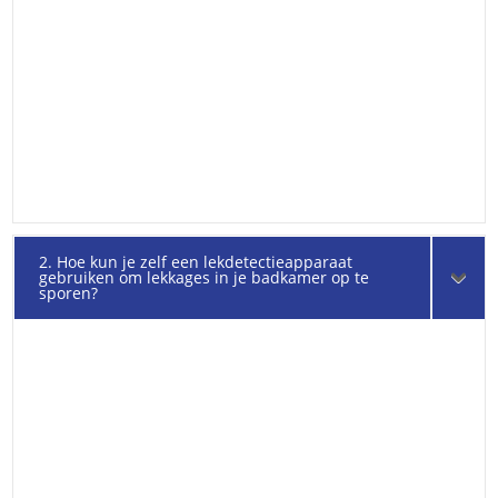
2. Hoe kun je zelf een lekdetectieapparaat
gebruiken om lekkages in je badkamer op te
sporen?