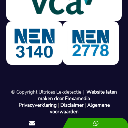
Gratis offerte in 24 uur
M
100% risicovrij
Geen lekkage? Geen betaling.
Vast tarief van € 395,- exc btw.
Rapport binnen 3 werkdagen.
100% RIsicovrij.
Vaak vergoed door verzekeraar.
NEN 3140 gecertificeerd.
Vaste prijs, geen verassingen.
99% Slagingspercentage.
© Copyright Ultrices Lekdetectie |
Website laten
Gratis offerte in 24 uur
maken door Flexamedia
Privacyverklaring
|
Disclaimer
|
Algemene
Bel: 085 080 55 42
voorwaarden

