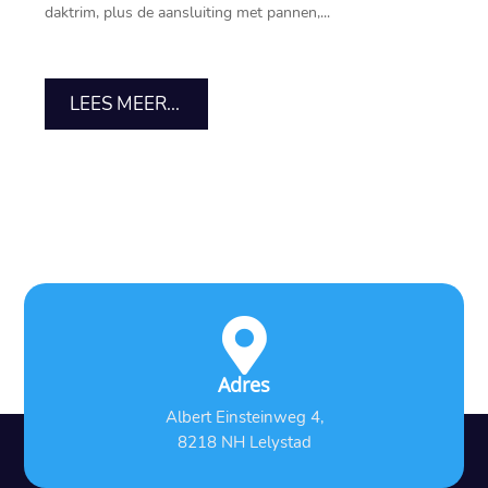
daktrim, plus de aansluiting met pannen,...
LEES MEER...

Adres
Albert Einsteinweg 4,
8218 NH Lelystad