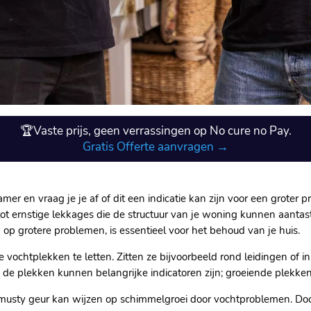
🏆Vaste prijs, geen verrassingen op No cure no Pay.
Gratis Offerte aanvragen →
amer en vraag je je af of dit een indicatie kan zijn voor een grot
ot ernstige lekkages die de structuur van je woning kunnen aanta
 op grotere problemen, is essentieel voor het behoud van je huis.
de vochtplekken te letten. Zitten ze bijvoorbeeld rond leidingen of 
n de plekken kunnen belangrijke indicatoren zijn; groeiende plek
n musty geur kan wijzen op schimmelgroei door vochtproblemen. Do