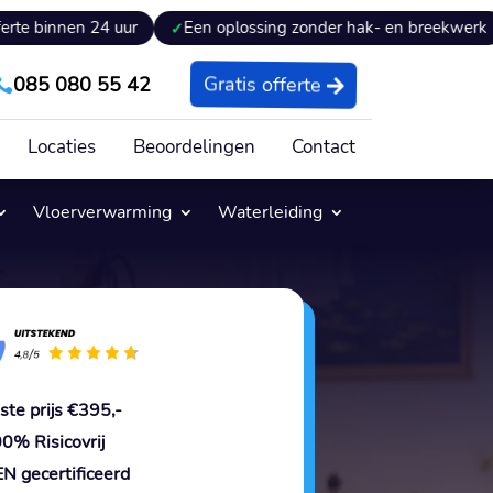
24 uur
Een oplossing zonder hak- en breekwerk
Expert
085 080 55 42
Gratis offerte

Locaties
Beoordelingen
Contact
Vloerverwarming
Waterleiding
ste prijs €395,-
0% Risicovrij
N gecertificeerd