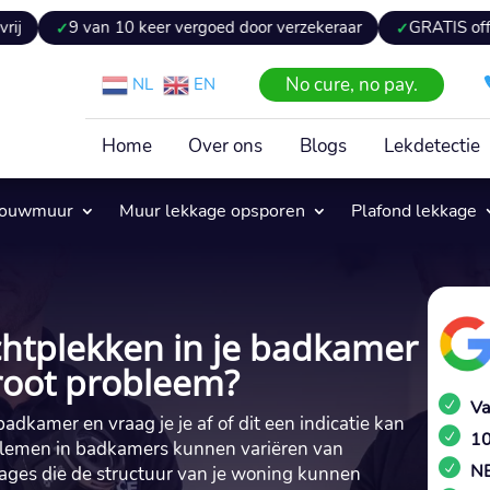
van 10 keer vergoed door verzekeraar
GRATIS offerte binnen 
No cure, no pay.
NL
EN
Home
Over ons
Blogs
Lekdetectie
pouwmuur
Muur lekkage opsporen
Plafond lekkage
chtplekken in je badkamer
root probleem?
Va
badkamer en vraag je je af of dit een indicatie kan
10
oblemen in badkamers kunnen variëren van
NE
kages die de structuur van je woning kunnen