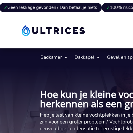
kage gevonden? Dan betaal je niets
100% risicovrij
9 
Badkamer
Dakkapel
Gevel en s
Hoe kun je kleine vo
herkennen als een g
Heb je last van kleine vochtplekken in je 
zijn voor een groter probleem? Vochtpr
eenvoudige condensatie tot ernstige lek