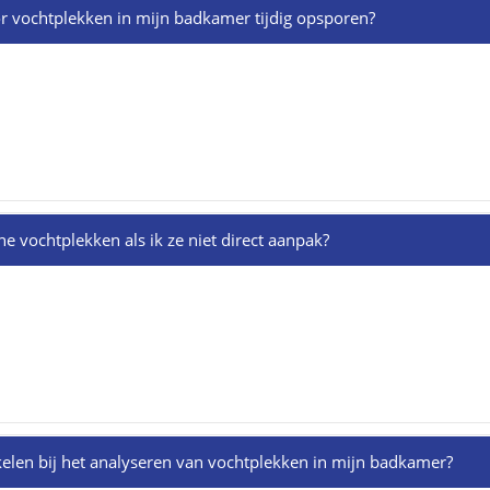
r vochtplekken in mijn badkamer tijdig opsporen?
ne vochtplekken als ik ze niet direct aanpak?
kelen bij het analyseren van vochtplekken in mijn badkamer?