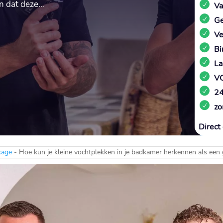
en dat deze…
Va
Ge
Ve
Bi
La
VC
24
zo
Direct 
kage
-
Hoe kun je kleine vochtplekken in je badkamer herkennen als een