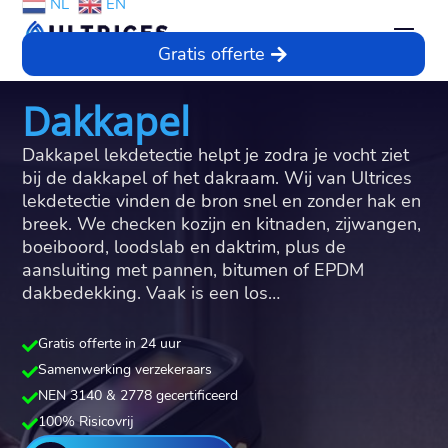
NL
EN
Gratis offerte
Dakkapel
Dakkapel lekdetectie helpt je zodra je vocht ziet
bij de dakkapel of het dakraam.​ Wij van Ultrices
lekdetectie vinden de bron snel en zonder hak en
breek.​ We checken kozijn en kitnaden, zijwangen,
boeiboord, loodslab en daktrim, plus de
aansluiting met pannen, bitumen of EPDM
dakbedekking.​ Vaak is een los…
Gratis offerte in 24 uur

Samenwerking verzekeraars

NEN 3140 & 2778 gecertificeerd

100% Risicovrij
