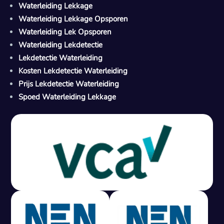
Waterleiding Lekkage
Waterleiding Lekkage Opsporen
Waterleiding Lek Opsporen
Waterleiding Lekdetectie
Lekdetectie Waterleiding
Kosten Lekdetectie Waterleiding
Prijs Lekdetectie Waterleiding
Spoed Waterleiding Lekkage
Gratis offerte in 24 uur
M
100% risicovrij
Geen lekkage? Geen betaling.
Vast tarief van € 395,- exc
btw.
Rapport binnen 3
werkdagen.
100% RIsicovrij.