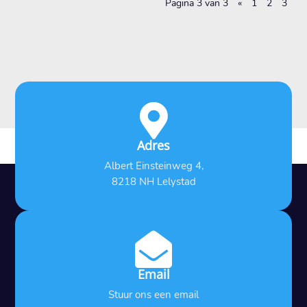
Pagina 3 van 3
«
1
2
3

Adres
Albert Einsteinweg 4,
8218 NH Lelystad

Email
Stuur ons een email