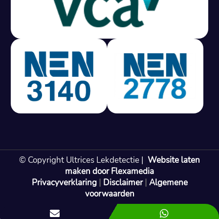
Vast tarief van € 395,- exc
btw.
Rapport binnen 3
werkdagen.
100% RIsicovrij.
Vaak vergoed door
verzekeraar.
NEN 3140 gecertificeerd.
Vaste prijs, geen
verassingen.
99% Slagingspercentage.
© Copyright Ultrices Lekdetectie |
Website laten
Gratis offerte in 24 uur
maken door Flexamedia
Privacyverklaring
|
Disclaimer
|
Algemene
Bel: 085 080 55 42
voorwaarden

