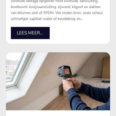
loodslab lekkage opsporen rond loodslab, aansluiting,
boeiboord, kozijnaansluiting, zijwand, kilgoot en dakleer
van bitumen zink of EPDM.​ We vinden bron, zoals scheur,
schroefgat, capillair water of koudebrug, en...
LEES MEER...