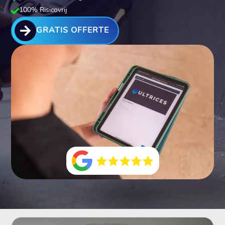
100% Risicovrij


GRATIS OFFERTE