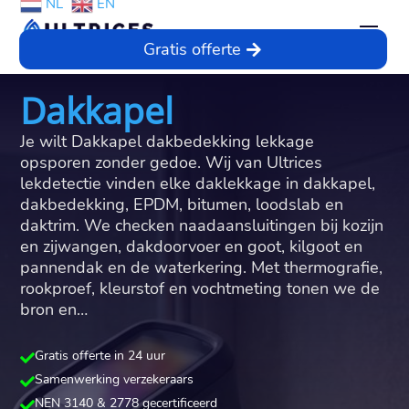
NL
EN
Gratis offerte
Dakkapel
Je wilt Dakkapel dakbedekking lekkage
opsporen zonder gedoe.​ Wij van Ultrices
lekdetectie vinden elke daklekkage in dakkapel,
dakbedekking, EPDM, bitumen, loodslab en
daktrim.​ We checken naadaansluitingen bij kozijn
en zijwangen, dakdoorvoer en goot, kilgoot en
pannendak en de waterkering.​ Met thermografie,
rookproef, kleurstof en vochtmeting tonen we de
bron en…
Gratis offerte in 24 uur

Samenwerking verzekeraars

NEN 3140 & 2778 gecertificeerd
