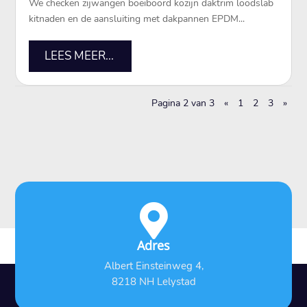
We checken zijwangen boeiboord kozijn daktrim loodslab
kitnaden en de aansluiting met dakpannen EPDM...
LEES MEER...
Pagina 2 van 3
«
1
2
3
»

Adres
Albert Einsteinweg 4,
8218 NH Lelystad