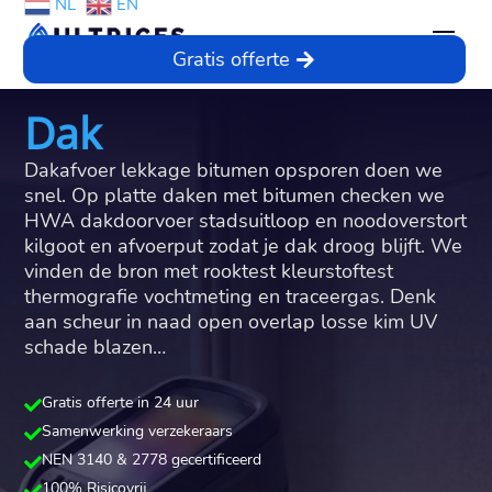
NL
EN
Gratis offerte
Dak
Dakafvoer lekkage bitumen opsporen doen we
snel.​ Op platte daken met bitumen checken we
HWA dakdoorvoer stadsuitloop en noodoverstort
kilgoot en afvoerput zodat je dak droog blijft.​ We
vinden de bron met rooktest kleurstoftest
thermografie vochtmeting en traceergas.​ Denk
aan scheur in naad open overlap losse kim UV
schade blazen…
Gratis offerte in 24 uur

Samenwerking verzekeraars

NEN 3140 & 2778 gecertificeerd

100% Risicovrij
