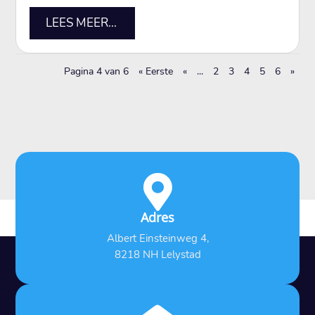
LEES MEER...
Pagina 4 van 6
« Eerste
«
...
2
3
4
5
6
»

Adres
Albert Einsteinweg 4,
8218 NH Lelystad