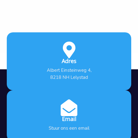

Adres
Albert Einsteinweg 4,
8218 NH Lelystad

Email
Stuur ons een email