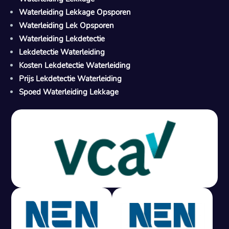
Waterleiding Lekkage Opsporen
Waterleiding Lek Opsporen
Waterleiding Lekdetectie
Lekdetectie Waterleiding
Kosten Lekdetectie Waterleiding
Prijs Lekdetectie Waterleiding
Spoed Waterleiding Lekkage
Gratis offerte in 24 uur
M
100% risicovrij
Geen lekkage? Geen betaling.
Vast tarief van € 395,- exc btw.
Rapport binnen 3 werkdagen.